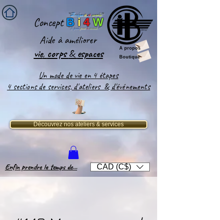
''
Bridge-
it
-
4
world
'
'
Concept
B
i
4
W
''
Le pont
pour
le
monde
!''
Aide
à améliorer
A propos
vie
,
corps
&
espaces​
Boutique
Un mode de vie en 4 étapes
4 sections de services, d'ateliers & d'événements
Découvrez nos ateliers & services
Enfin prendre le temps de...
CAD (C$)