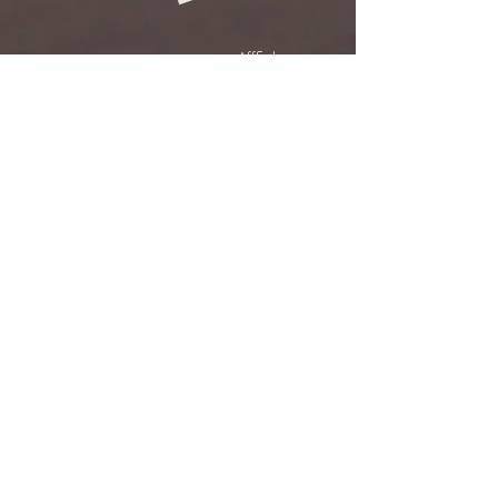
Afffichez
votre
LOGO
Affichez votre LOGO
CONCEPT B i 4 W
438-993-5596
info@conceptbi4w.com
Carte MEMBRE client
Carte MEMBRE