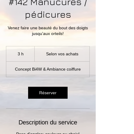
#142 Manucures /
pédicures
Venez faire une beauté du bout des doigts
jusqu'aux orteils!
Selon
vos
3 h
3
Selon vos achats
achats
h
Concept Bi4W & Ambiance coiffure
Réserver
Description du service