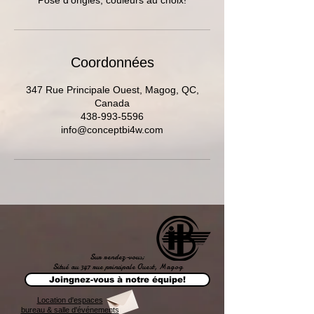
Pose d'ongles; couleurs au choix!
Coordonnées
347 Rue Principale Ouest, Magog, QC,
Canada
438-993-5596
info@conceptbi4w.com
Sur rendez-vous;
Situé au 347 rue principale Ouest, Magog
Joingnez-vous à notre équipe!
Location d'espaces
bureau & salle d'événements