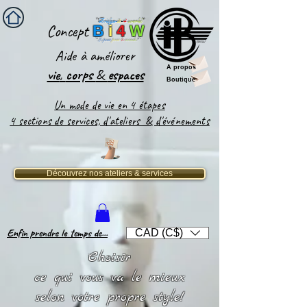
''
Bridge-
it
-
4
world
'
'
Concept
B
i
4
W
''
Le pont
pour
le
monde
!''
Aide
à améliorer
A propos
vie
,
corps
&
espaces​
Boutique
Un mode de vie en 4 étapes
4 sections de services, d'ateliers & d'événements
Découvrez nos ateliers & services
Enfin prendre le temps de...
CAD (C$)
Choisir
ce qui vous va le mieux
selon votre propre style!