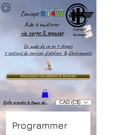
''
Bridge-
it
-
4
world
'
'
Concept
B
i
4
W
''
Le pont
pour
le
monde
!''
Aide
à améliorer
A propos
vie
,
corps
&
espaces​
Boutique
Un mode de vie en 4 étapes
4 sections de services, d'ateliers & d'événements
Découvrez nos ateliers & services
Enfin prendre le temps de...
CAD (C$)
Programmer