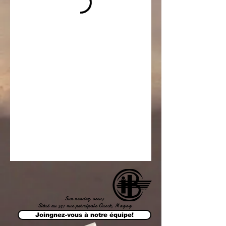
Sur rendez-vous;
Situé au 347 rue principale Ouest, Magog
Joingnez-vous à notre équipe!