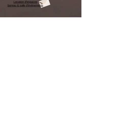
Location d'espaces
bureau & salle d'événements
Afffichez
votre
LOGO
Affichez votre LOGO
CONCEPT B i 4 W
438-993-5596
info@conceptbi4w.com
Carte MEMBRE client