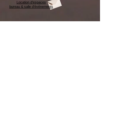
Location d'espaces
bureau & salle d'événements
Afffichez
votre
LOGO
Affichez votre LOGO
CONCEPT B i 4 W
438-993-5596
info@conceptbi4w.com
Carte MEMBRE client