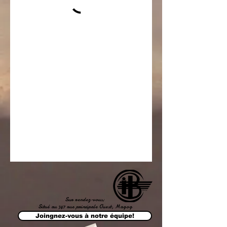
Sur rendez-vous;
Situé au 347 rue principale Ouest, Magog
Joingnez-vous à notre équipe!