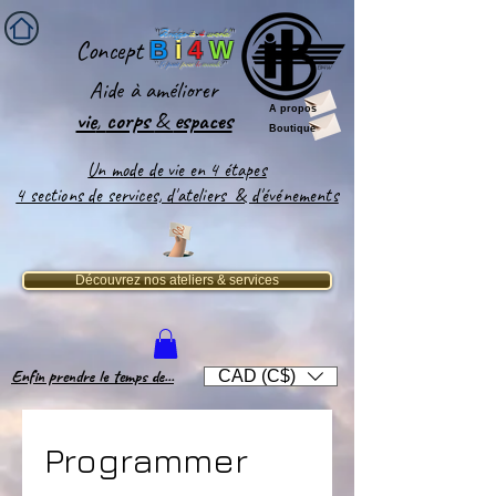
''
Bridge-
it
-
4
world
'
'
Concept
B
i
4
W
''
Le pont
pour
le
monde
!''
Aide
à améliorer
A propos
vie
,
corps
&
espaces​
Boutique
Un mode de vie en 4 étapes
4 sections de services, d'ateliers & d'événements
Découvrez nos ateliers & services
Enfin prendre le temps de...
CAD (C$)
Programmer