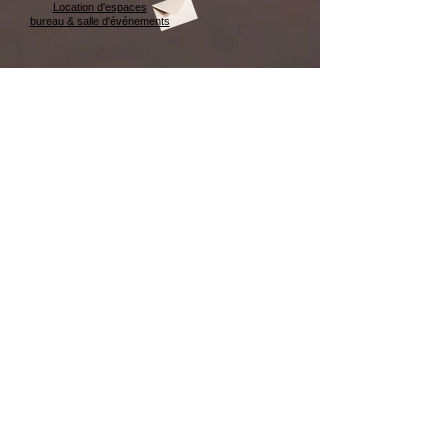
Location d'espaces
bureau & salle d'événements
Afffichez
votre
LOGO
Affichez votre LOGO
CONCEPT B i 4 W
438-993-5596
info@conceptbi4w.com
Carte MEMBRE client