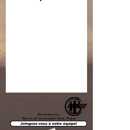
Sur rendez-vous;
Situé au 347 rue principale Ouest, Magog
Joingnez-vous à notre équipe!