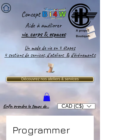
''
Bridge-
it
-
4
world
'
'
Concept
B
i
4
W
''
Le pont
pour
le
monde
!''
Aide
à améliorer
A propos
vie
,
corps
&
espaces​
Boutique
Un mode de vie en 4 étapes
4 sections de services, d'ateliers & d'événements
Découvrez nos ateliers & services
Enfin prendre le temps de...
CAD (C$)
Programmer