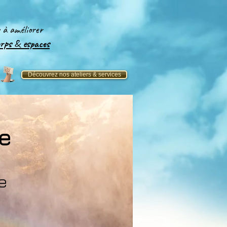
e
à améliorer
orps
&
espaces​
Découvrez nos ateliers & services
ie
e