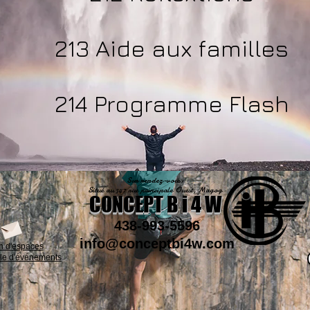
213 Aide aux familles
214 Programme Flash
Sur rendez-vous;
Situé au 347 rue principale Ouest, Magog
CONCEPT B i 4 W
438-993-5596
info@conceptbi4w.com
n d'espaces
lle d'événements