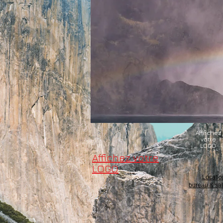
Afffichez
votre
LOGO
Affichez votre
LOGO
Locatio
bureau & sa