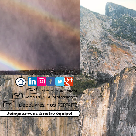
Carte MEMBRE client
Carte MEMBRE professionnel
Découvrez nos
FORFAITS
Joingnez-vous à notre équipe!