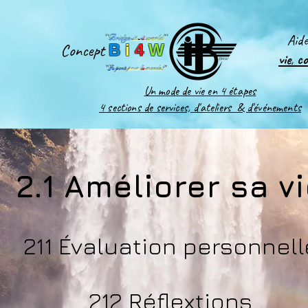
Aid
''
Bridge-
it
-
4
world
'
'
Concept
B
i
4
W
vie
,
c
''
Le pont
pour
le
monde
!''
Un mode de vie en 4 étapes
4 sections de services, d'ateliers & d'événements
2.1 Améliorer sa v
211 Évaluation personnell
212 Réflextions