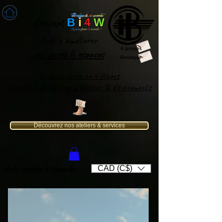
''
Bridge-
it
-
4
world
'
'
Concept
B
i
4
W
''
Le pont
pour
le
monde
!''
Aide
à améliorer
A propos
vie
,
corps
&
espaces​
Boutique
Un mode de vie en 4 étapes
4 sections de services, d'ateliers & d'événements
Découvrez nos ateliers & services
Enfin prendre le temps de...
CAD (C$)