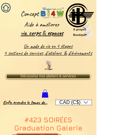
''
Bridge-
it
-
4
world
'
'
Concept
B
i
4
W
''
Le pont
pour
le
monde
!''
Aide
à améliorer
A propos
vie
,
corps
&
espaces​
Boutique
Un mode de vie en 4 étapes
4 sections de services, d'ateliers & d'événements
Découvrez nos ateliers & services
Enfin prendre le temps de...
CAD (C$)
#423 SOIRÉES
Graduation Galerie