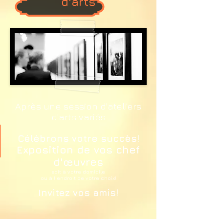
d'arts
Après une session d'ateliers
d'arts variés
Célébrons votre succès!
Exposition de vos chef
d'œuvres
soit à votre domicile
ou à l'endroit de votre choix!
Invitez vos amis!