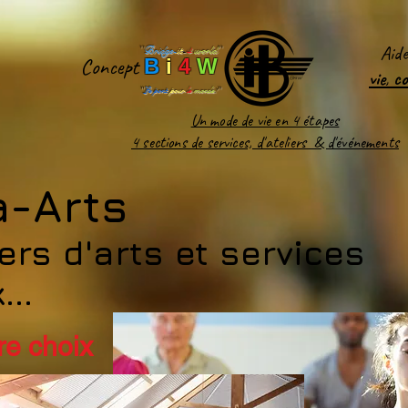
Aid
''
Bridge-
it
-
4
world
'
'
Concept
B
i
4
W
vie
,
c
''
Le pont
pour
le
monde
!''
Un mode de vie en 4 étapes
4 sections de services, d'ateliers & d'événements
a-Arts
ers d'arts et services
...
tre choix