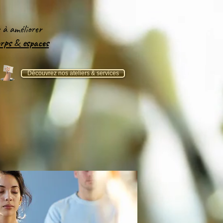
e
à améliorer
orps
&
espaces​
Découvrez nos ateliers & services