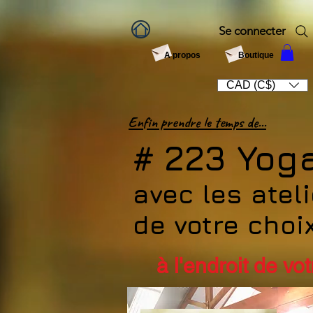
Se connecter
A propos
Boutique
CAD (C$)
Enfin prendre le temps de...
# 223 Yog
avec les ateli
de votre choix
à l'endroit de vo