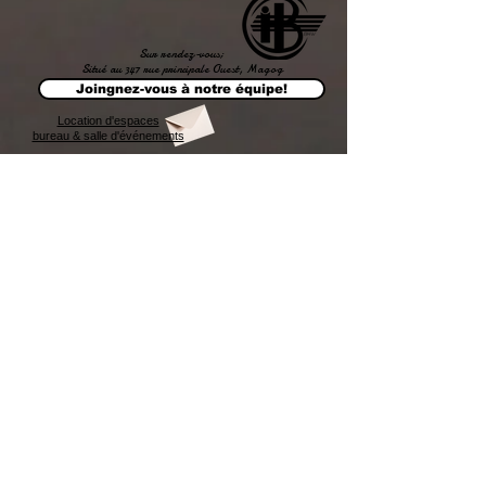
Sur rendez-vous;
Situé au 347 rue principale Ouest, Magog
Joingnez-vous à notre équipe!
Location d'espaces
bureau & salle d'événements
Afffichez
votre
LOGO
Affichez votre LOGO
CONCEPT B i 4 W
438-993-5596