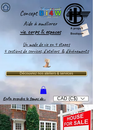
''
Bridge-
it
-
4
world
'
'
Concept
B
i
4
W
''
Le pont
pour
le
monde
!''
Aide
à améliorer
A propos
vie
,
corps
&
espaces​
Boutique
Un mode de vie en 4 étapes
4 sections de services, d'ateliers & d'événements
Découvrez nos ateliers & services
Enfin prendre le temps de...
CAD (C$)