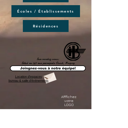
Écoles / Établissements
Résidences
Sur rendez-vous;
Situé au 347 rue principale Ouest, Magog
Joingnez-vous à notre équipe!
Location d'espaces
bureau & salle d'événements
Afffichez
votre
LOGO
Affichez votre LOGO