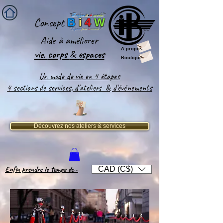
''
Bridge-
it
-
4
world
'
'
Concept
B
i
4
W
''
Le pont
pour
le
monde
!''
Aide
à améliorer
A propos
vie
,
corps
&
espaces​
Boutique
Un mode de vie en 4 étapes
4 sections de services, d'ateliers & d'événements
Découvrez nos ateliers & services
Enfin prendre le temps de...
CAD (C$)