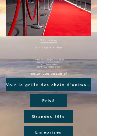
Clef en main pour
vos événements
pour tout genre de budget
Contactez-nous pour un devis!
Nous somme les équipes
de professionnels
dont vous recherchez!
selon vos besoins!
Voir la grille des choix d'animation
Privé
Grandes fête
Enreprises