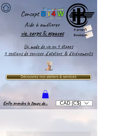
''
Bridge-
it
-
4
world
'
'
Concept
B
i
4
W
''
Le pont
pour
le
monde
!''
Aide
à améliorer
A propos
vie
,
corps
&
espaces​
Boutique
Un mode de vie en 4 étapes
4 sections de services, d'ateliers & d'événements
Découvrez nos ateliers & services
Enfin prendre le temps de...
CAD (C$)