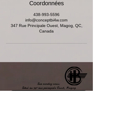
Coordonnées
438-993-5596
info@conceptbi4w.com
347 Rue Principale Ouest, Magog, QC,
Canada
Sur rendez-vous;
Situé au 347 rue principale Ouest, Magog
Joingnez-vous à notre équipe!
Location d'espaces
bureau & salle d'événements
Afffichez
votre