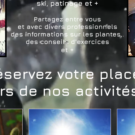
ski, patinage et +
Partagez entre vous
et avec divers professionnels
des informations sur les plantes,.
des conseils d'exercices
et +
éservez votre plac
rs de nos activité