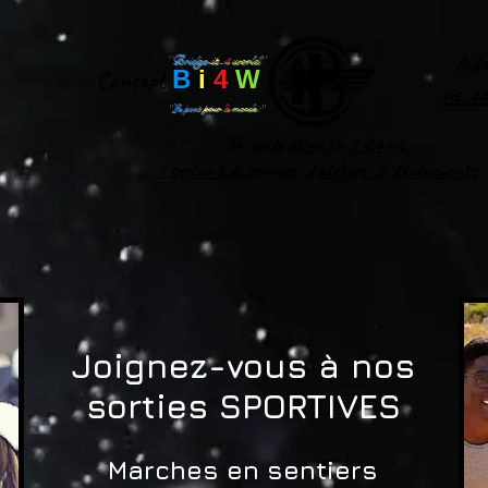
Aid
''
Bridge-
it
-
4
world
'
'
Concept
B
i
4
W
vie
,
c
''
Le pont
pour
le
monde
!''
Un mode de vie en 4 étapes
4 sections de services, d'ateliers & d'événements
Joignez-vous à nos
sorties SPORTIVES
Marches en sentiers