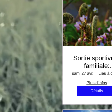
Sortie sportiv
familiale:
Promenade d
sam. 27 avr.
Lieu à d
les champs; c
Plus d'infos
la saison d
Détails
''têtes de violo