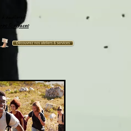
e
à améliorer
orps
&
espaces​
Découvrez nos ateliers & services