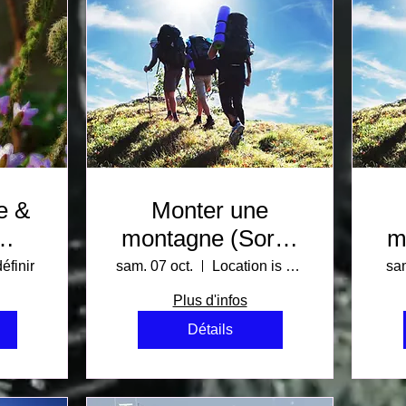
e &
Monter une
montagne (Sortie
m
ans
1)
éfinir
sam. 07 oct.
Location is TBD
sam
'est
Plus d'infos
es
Détails
ns''