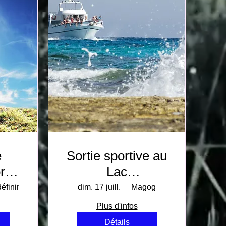
e
Sortie sportive au
tie
Lac
Memphrémagog
éfinir
dim. 17 juill.
Magog
Plus d'infos
Détails