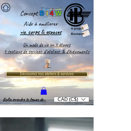
''
Bridge-
it
-
4
world
'
'
Concept
B
i
4
W
''
Le pont
pour
le
monde
!''
Aide
à améliorer
A propos
vie
,
corps
&
espaces​
Boutique
Un mode de vie en 4 étapes
4 sections de services, d'ateliers & d'événements
Découvrez nos ateliers & services
Enfin prendre le temps de...
CAD (C$)