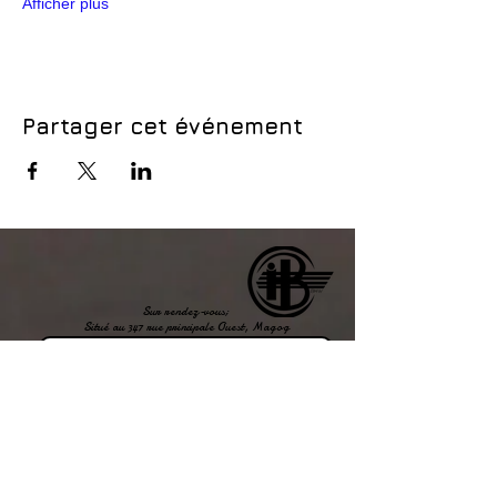
Afficher plus
Partager cet événement
Sur rendez-vous;
Situé au 347 rue principale Ouest, Magog
Joingnez-vous à notre équipe!
Location d'espaces
bureau & salle d'événements
Afffichez
votre
LOGO