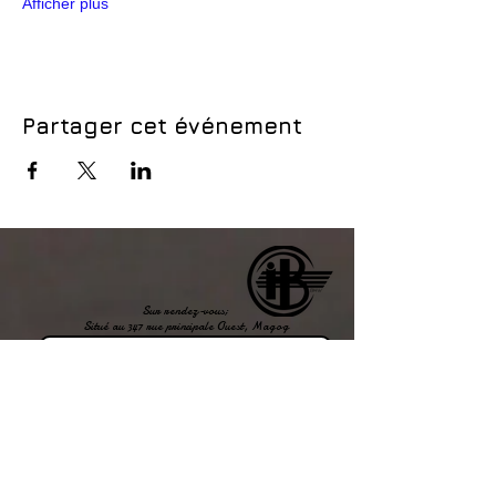
Afficher plus
Partager cet événement
Sur rendez-vous;
Situé au 347 rue principale Ouest, Magog
Joingnez-vous à notre équipe!
Location d'espaces
bureau & salle d'événements
Afffichez
votre
LOGO