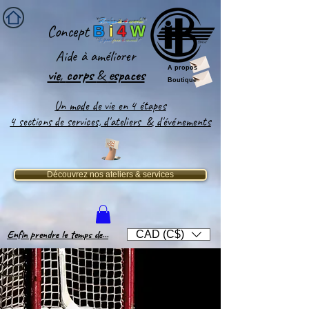
''
Bridge-
it
-
4
world
'
'
Concept
B
i
4
W
''
Le pont
pour
le
monde
!''
Aide
à améliorer
A propos
vie
,
corps
&
espaces​
Boutique
Un mode de vie en 4 étapes
4 sections de services, d'ateliers & d'événements
Découvrez nos ateliers & services
Enfin prendre le temps de...
CAD (C$)