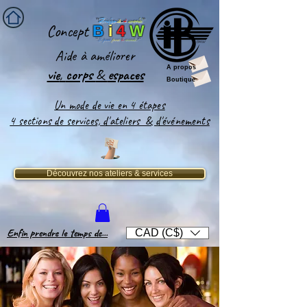
''
Bridge-
it
-
4
world
'
'
Concept
B
i
4
W
''
Le pont
pour
le
monde
!''
Aide
à améliorer
A propos
vie
,
corps
&
espaces​
Boutique
Un mode de vie en 4 étapes
4 sections de services, d'ateliers & d'événements
Découvrez nos ateliers & services
Enfin prendre le temps de...
CAD (C$)