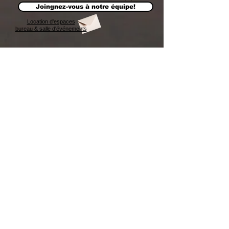
Joingnez-vous à notre équipe!
Location d'espaces
bureau & salle d'événements
Afffichez
votre
LOGO
Affichez votre LOGO
CONCEPT B i 4 W
438-993-5596
info@conceptbi4w.com
Carte MEMBRE client