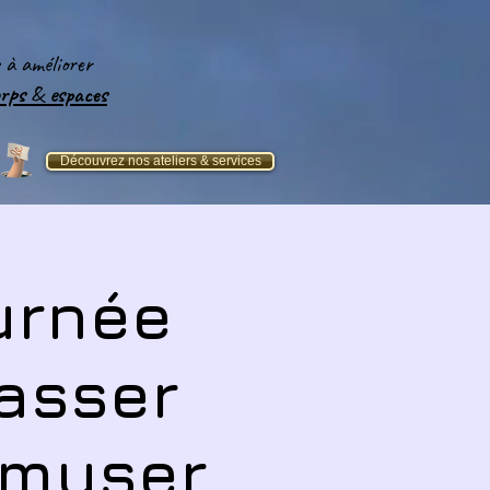
e
à améliorer
orps
&
espaces​
Découvrez nos ateliers & services
ournée
masser
'amuser