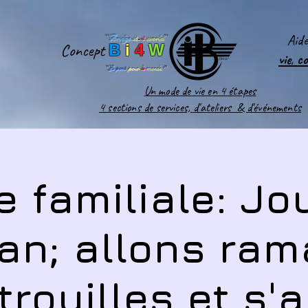
Aid
''
Bridge-
it
-
4
world
'
'
Concept
B
i
4
W
vie
,
c
''
Le pont
pour
le
monde
!''
Un mode de vie en 4 étapes
4 sections de services, d'ateliers & d'événements
e familiale: J
an; allons ra
trouilles et s