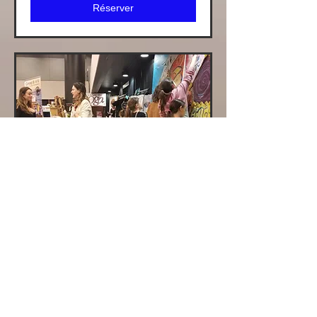
Réserver
#354Y Collective
Peinture/Mandala
/Yoga
Chargement des jours...
45 dollars
45 $
canadiens