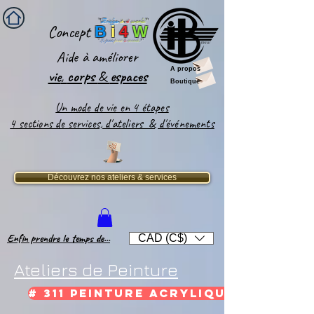
''
Bridge-
it
-
4
world
'
'
Concept
B
i
4
W
''
Le pont
pour
le
monde
!''
Aide
à améliorer
A propos
vie
,
corps
&
espaces​
Boutique
Un mode de vie en 4 étapes
4 sections de services, d'ateliers & d'événements
Découvrez nos ateliers & services
Enfin prendre le temps de...
CAD (C$)
Ateliers de Peinture
# 311 Peinture Acrylique