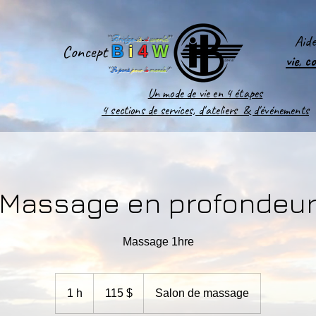
Aid
''
Bridge-
it
-
4
world
'
'
Concept
B
i
4
W
vie
,
c
''
Le pont
pour
le
monde
!''
Un mode de vie en 4 étapes
4 sections de services, d'ateliers & d'événements
Massage en profondeu
Massage 1hre
115 dollars
canadiens
1 h
1
115 $
Salon de massage