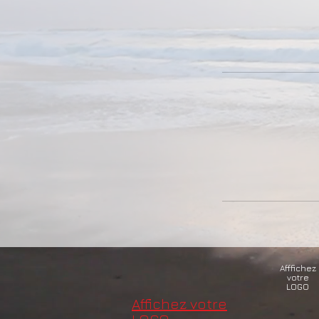
Afffichez
votre
LOGO
Affichez votre