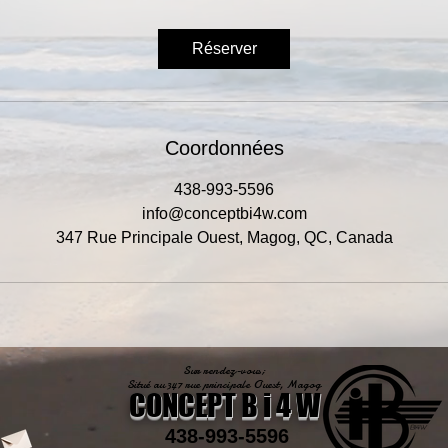
Réserver
Coordonnées
438-993-5596
info@conceptbi4w.com
347 Rue Principale Ouest, Magog, QC, Canada
Sur rendez-vous;
Situé au 347 rue principale Ouest, Magog
CONCEPT B i 4 W
438-993-5596