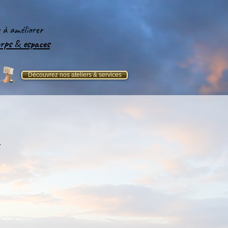
e
à améliorer
orps
&
espaces​
Découvrez nos ateliers & services
r